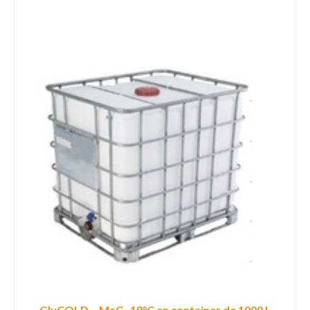
GlyCOLD – MeG -18°C en container de 1000 L