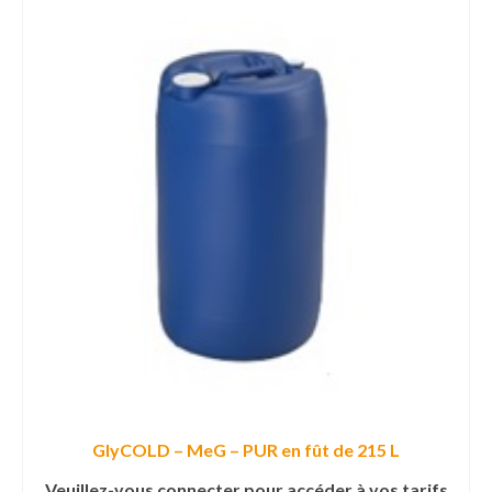
GlyCOLD – MeG – PUR en fût de 215 L
Veuillez-vous connecter pour accéder à vos tarifs