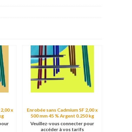
2,00 x
Enrobée sans Cadmium SF 2,00 x
Enrobée 
kg
500 mm 45 % Argent 0.250 kg
500 
pour
Veuillez-vous connecter pour
Veuille
accéder à vos tarifs
ac