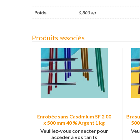
Poids
0,500 kg
Produits associés
SF 2,00 x
Enrobée sans Casdmium SF 2,00
Brasu
.500 kg
x 500 mm 40 % Argent 1 kg
500
ter pour
Veuillez-vous connecter pour
Veu
ifs
accéder à vos tarifs