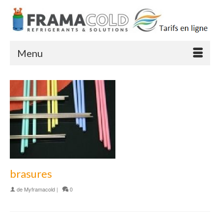
Menu
brasures
de
Myframacold
|
0