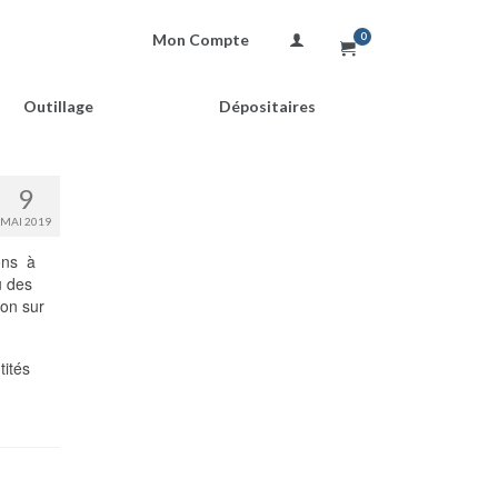
Mon Compte
0
Outillage
Dépositaires
9
MAI 2019
ions à
u des
ion sur
tités