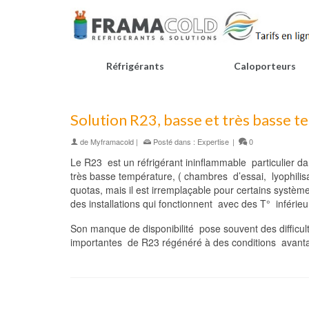
Réfrigérants
Caloporteurs
Solution R23, basse et très basse 
de
Myframacold
|
Posté dans :
Expertise
|
0
Le R23 est un réfrigérant ininflammable particulier da
très basse température, ( chambres d’essai, lyophilis
quotas, mais il est irremplaçable pour certains système
des installations qui fonctionnent avec des T° inféri
Son manque de disponibilité pose souvent des difficu
importantes de R23 régénéré à des conditions avant