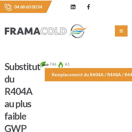
04 68 60 00 34
Substitut
746
A1
Remplacement du R404A / R448A / R44
du
R404A
au plus
faible
GWP