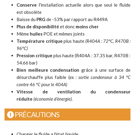
Conserve
l'installation actuelle alors que seul le fluide
est obsolète
Baisse du
PRG
de -53% par rapport au R449A
Plus de disponibilité
et donc
moins cher
Même
huiles
POE et mêmes joints
Température critique
plus haute
(R404A : 72°C, R470B :
96°C)
Pression critique
plus haute (R404A : 37.35 bar, R470B :
54.66 bar)
Bien meilleure condensation
grâce à une surface de
désurchauffe plus faible (
ex : sortie condenseur à 34 °C
contre 46 °C pour le 404A)
Vitesse de ventilation du condenseur
réduite
(économie d’énergie).
PRÉCAUTIONS
Charger le fluide a l'état liquide