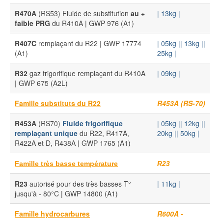
R470A
(RS53) Fluide de substitution
au +
| 13kg |
faible PRG
du R410A | GWP 976 (A1)
R407C
remplaçant du R22 | GWP 17774
| 05kg |
| 13kg |
|
(A1)
25kg |
R32
gaz frigorifique remplaçant du R410A
| 09kg |
| GWP 675 (A2L)
Famille substituts du R22
R453A (RS-70)
R453A
(RS70)
Fluide frigorifique
| 05kg |
| 12kg |
|
remplaçant unique
du R22, R417A,
20kg |
| 50kg |
R422A et D, R438A | GWP 1765 (A1)
Famille très basse température
R23
R23
autorisé pour des très basses T°
| 11kg |
jusqu'à - 80°C | GWP 14800 (A1)
Famille hydrocarbures
R600A -