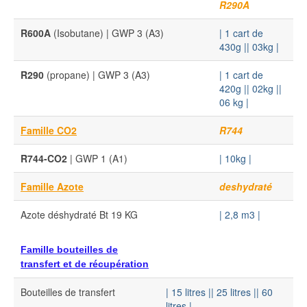
R290A
R600A
(Isobutane) | GWP 3 (A3)
| 1 cart de
430g |
| 03kg |
R290
(propane) | GWP 3 (A3)
| 1 cart de
420g |
| 02kg |
|
06 kg |
Famille CO2
R744
R744-CO2
| GWP 1 (A1)
| 10kg |
Famille Azote
deshydraté
Azote déshydraté Bt 19 KG
| 2,8 m3 |
Famille bouteilles de
transfert et de récupération
Bouteilles de transfert
| 15 litres |
| 25 litres |
| 60
litres |