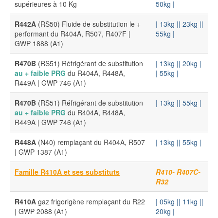
supérieures à 10 Kg
50kg |
R442A
(RS50) Fluide de substitution le +
| 13kg |
| 23kg |
|
performant du R404A, R507, R407F |
55kg |
GWP 1888 (A1)
R470B
(RS51) Réfrigérant de substitution
| 13kg |
| 20kg |
au + faible PRG
du R404A, R448A,
| 55kg |
R449A | GWP 746 (A1)
R470B
(RS51) Réfrigérant de substitution
| 13kg |
| 55kg |
au + faible PRG
du R404A, R448A,
R449A | GWP 746 (A1)
R448A
(N40) remplaçant du R404A, R507
| 13kg |
| 55kg |
| GWP 1387 (A1)
Famille R410A et ses substituts
R410- R407C-
R32
R410A
gaz frigorigène remplaçant du R22
| 05kg |
| 11kg |
|
| GWP 2088 (A1)
20kg |