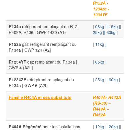
R152A -
1234ze -
1234YF
R134a
réfrigérant remplaçant du R12,
| 06kg |
| 15kg |
|
R409A, R406 | GWP 1430 (A1)
25kg |
| 60kg |
R152a
gaz réfrigérant remplaçant du
| 11kg |
R134a | GWP 124 (A2]
R1234YF
gaz remplaçant du R134a |
| 05kg |
GWP 4 (A2L]
R1234ZE
réfrigérant remplaçant du
| 25kg |
| 60kg |
R134a | GWP 6 (A2L]
Famille R404A et ses substituts
R404A- R442A
(RS-50) –
R449A –
R452A
R404A Régénéré
pour les installations
| 12kg |
| 20kg |
|